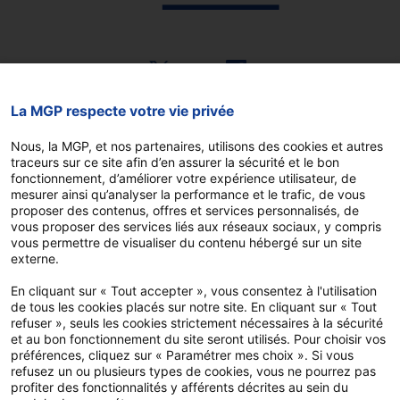
La MGP respecte votre vie privée
Vous êtes
Nous, la MGP, et nos partenaires, utilisons des cookies et autres
traceurs sur ce site afin d’en assurer la sécurité et le bon
Agent affecté en France
fonctionnement, d’améliorer votre expérience utilisateur, de
métropolitaine et DROM
mesurer ainsi qu’analyser la performance et le trafic, de vous
proposer des contenus, offres et services personnalisés, de
Agent affecté à l’étranger
vous proposer des services liés aux réseaux sociaux, y compris
vous permettre de visualiser du contenu hébergé sur un site
Agent retraité
externe.
En cliquant sur « Tout accepter », vous consentez à l'utilisation
de tous les cookies placés sur notre site. En cliquant sur « Tout
refuser », seuls les cookies strictement nécessaires à la sécurité
Mes conseils pratiques
et au bon fonctionnement du site seront utilisés. Pour choisir vos
préférences, cliquez sur « Paramétrer mes choix ». Si vous
Mes outils
refusez un ou plusieurs types de cookies, vous ne pourrez pas
profiter des fonctionnalités y afférents décrites au sein du
FAQ