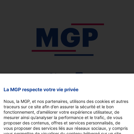
La MGP respecte votre vie privée
Vous êtes
Nous, la MGP, et nos partenaires, utilisons des cookies et autres
traceurs sur ce site afin d’en assurer la sécurité et le bon
Agent affecté en France
fonctionnement, d’améliorer votre expérience utilisateur, de
métropolitaine et DROM
mesurer ainsi qu’analyser la performance et le trafic, de vous
proposer des contenus, offres et services personnalisés, de
Agent affecté à l’étranger
vous proposer des services liés aux réseaux sociaux, y compris
vous permettre de visualiser du contenu hébergé sur un site