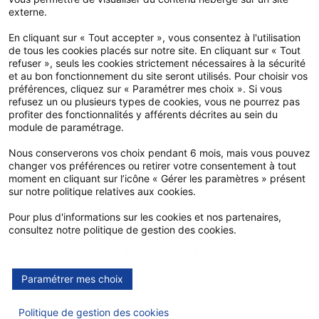
Agent retraité
externe.
En cliquant sur « Tout accepter », vous consentez à l'utilisation
de tous les cookies placés sur notre site. En cliquant sur « Tout
refuser », seuls les cookies strictement nécessaires à la sécurité
Mes conseils pratiques
et au bon fonctionnement du site seront utilisés. Pour choisir vos
préférences, cliquez sur « Paramétrer mes choix ». Si vous
Mes outils
refusez un ou plusieurs types de cookies, vous ne pourrez pas
profiter des fonctionnalités y afférents décrites au sein du
FAQ
module de paramétrage.
Espace adhérent
Nous conserverons vos choix pendant 6 mois, mais vous pouvez
changer vos préférences ou retirer votre consentement à tout
Devis et adhésion en ligne
moment en cliquant sur l’icône « Gérer les paramètres » présent
sur notre politique relatives aux cookies.
Notre application
Pour plus d'informations sur les cookies et nos partenaires,
consultez notre politique de gestion des cookies.
Mesure d'audience
Publicité
Google Maps
Facebook
Paramétrer mes choix
Politique de gestion des cookies