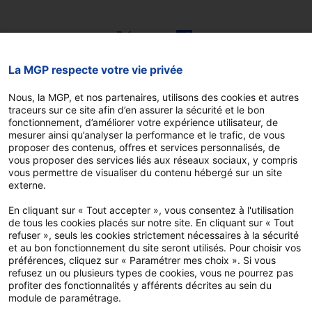
La MGP respecte votre vie privée
Vous êtes
Nous, la MGP, et nos partenaires, utilisons des cookies et autres
traceurs sur ce site afin d’en assurer la sécurité et le bon
Agent affecté en France
fonctionnement, d’améliorer votre expérience utilisateur, de
métropolitaine et DROM
mesurer ainsi qu’analyser la performance et le trafic, de vous
proposer des contenus, offres et services personnalisés, de
Agent affecté à l’étranger
vous proposer des services liés aux réseaux sociaux, y compris
vous permettre de visualiser du contenu hébergé sur un site
Agent retraité
externe.
En cliquant sur « Tout accepter », vous consentez à l'utilisation
de tous les cookies placés sur notre site. En cliquant sur « Tout
refuser », seuls les cookies strictement nécessaires à la sécurité
Mes conseils pratiques
et au bon fonctionnement du site seront utilisés. Pour choisir vos
préférences, cliquez sur « Paramétrer mes choix ». Si vous
Mes outils
refusez un ou plusieurs types de cookies, vous ne pourrez pas
profiter des fonctionnalités y afférents décrites au sein du
FAQ
module de paramétrage.