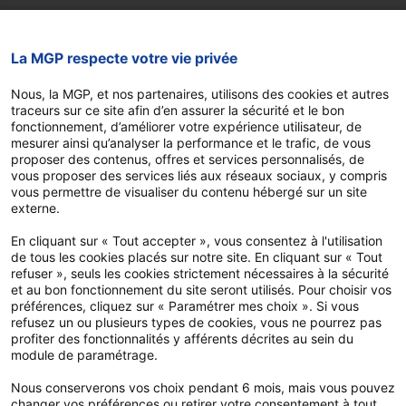
Nous contacter
La MGP respecte votre vie privée
Trouver une agence
Nous, la MGP, et nos partenaires, utilisons des cookies et autres
FAQ
traceurs sur ce site afin d’en assurer la sécurité et le bon
fonctionnement, d’améliorer votre expérience utilisateur, de
Espace élu
mesurer ainsi qu’analyser la performance et le trafic, de vous
proposer des contenus, offres et services personnalisés, de
Espace adhérent
vous proposer des services liés aux réseaux sociaux, y compris
Devis et adhésion en ligne
vous permettre de visualiser du contenu hébergé sur un site
externe.
En cliquant sur « Tout accepter », vous consentez à l'utilisation
Notre application
de tous les cookies placés sur notre site. En cliquant sur « Tout
refuser », seuls les cookies strictement nécessaires à la sécurité
et au bon fonctionnement du site seront utilisés. Pour choisir vos
préférences, cliquez sur « Paramétrer mes choix ». Si vous
refusez un ou plusieurs types de cookies, vous ne pourrez pas
profiter des fonctionnalités y afférents décrites au sein du
module de paramétrage.
Nous conserverons vos choix pendant 6 mois, mais vous pouvez
changer vos préférences ou retirer votre consentement à tout