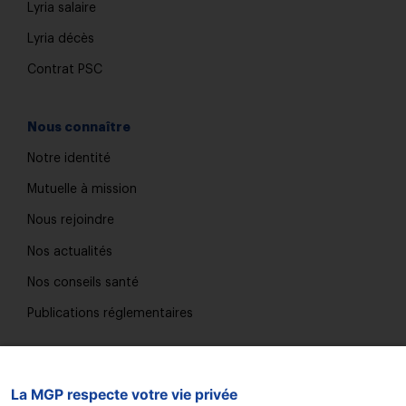
Lyria salaire
Lyria décès
Contrat PSC
Nous connaître
Notre identité
Mutuelle à mission
Nous rejoindre
Nos actualités
Nos conseils santé
Publications réglementaires
Nous contacter
La MGP respecte votre vie privée
Trouver une agence