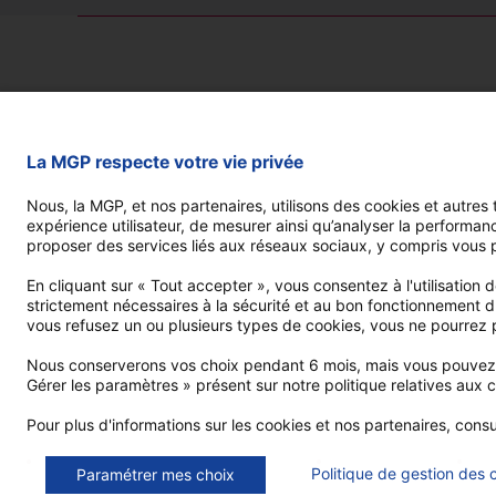
Vous protéger
Lyria santé
La MGP respecte votre vie privée
Lyria salaire
Nous, la MGP, et nos partenaires, utilisons des cookies et autres t
Lyria décès
expérience utilisateur, de mesurer ainsi qu’analyser la performan
proposer des services liés aux réseaux sociaux, y compris vous 
Contrat PSC
En cliquant sur « Tout accepter », vous consentez à l'utilisation d
strictement nécessaires à la sécurité et au bon fonctionnement du 
vous refusez un ou plusieurs types de cookies, vous ne pourrez p
Nous conserverons vos choix pendant 6 mois, mais vous pouvez c
Gérer les paramètres » présent sur notre politique relatives aux 
Pour plus d'informations sur les cookies et nos partenaires, cons
Mesure d'audience
Publicité
Google Maps
Fac
Politique de gestion des 
Paramétrer mes choix