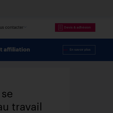
us contacter
Devis & adhésion
 affiliation
En savoir plus
 se
u travail