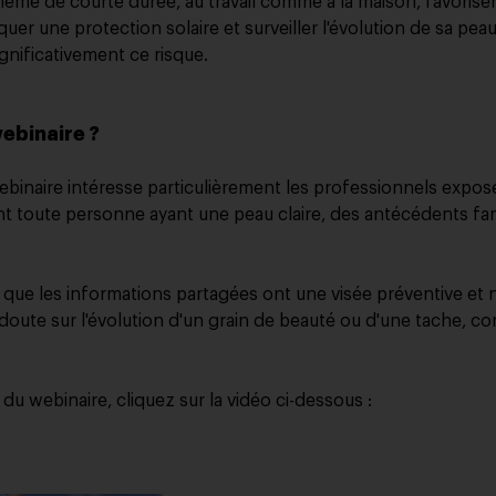
ême de courte durée, au travail comme à la maison, favorisent
quer une protection solaire et surveiller l'évolution de sa pe
gnificativement ce risque.
webinaire ?
webinaire intéresse particulièrement les professionnels expo
nt toute personne ayant une peau claire, des antécédents fa
 que les informations partagées ont une visée préventive et
 doute sur l'évolution d'un grain de beauté ou d'une tache, c
 du webinaire, cliquez sur la vidéo ci-dessous :