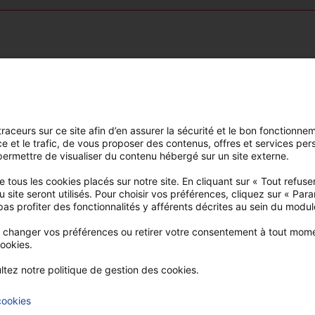
Nous connaître
Nous contacter
Notre identité
Trouver une agence
Mutuelle à mission
FAQ
raceurs sur ce site afin d’en assurer la sécurité et le bon fonctionne
Nous rejoindre
Espace élu
ce et le trafic, de vous proposer des contenus, offres et services per
permettre de visualiser du contenu hébergé sur un site externe.
Nos actualités
Espace adhérent
e tous les cookies placés sur notre site. En cliquant sur « Tout refuser
Nos conseils santé
Devis et adhésion en
site seront utilisés. Pour choisir vos préférences, cliquez sur « Par
ligne
as profiter des fonctionnalités y afférents décrites au sein du mod
Publications
réglementaires
hanger vos préférences ou retirer votre consentement à tout moment
cookies.
ultez notre politique de gestion des cookies.
ebook
cookies