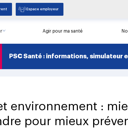
rent
Espace employeur
r
Agir pour ma santé
No
PSC Santé : informations, simulateur et
é et environnement : mi
dre pour mieux préven