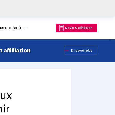
us contacter
Devis & adhésion
 affiliation
En savoir plus
eux
ir