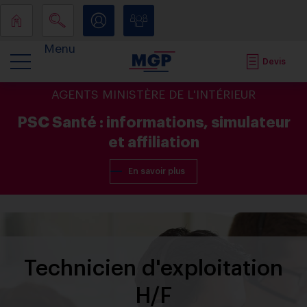
Menu
Devis
AGENTS MINISTÈRE DE L'INTÉRIEUR
PSC Santé : informations, simulateur
et affiliation
En savoir plus
Technicien d'exploitation
H/F