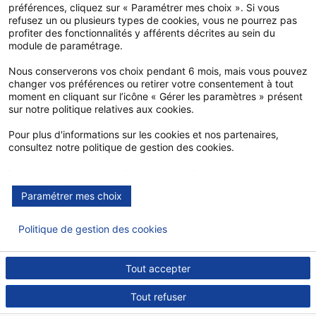
préférences, cliquez sur « Paramétrer mes choix ». Si vous
refusez un ou plusieurs types de cookies, vous ne pourrez pas
profiter des fonctionnalités y afférents décrites au sein du
module de paramétrage.
Nous conserverons vos choix pendant 6 mois, mais vous pouvez
changer vos préférences ou retirer votre consentement à tout
moment en cliquant sur l’icône « Gérer les paramètres » présent
sur notre politique relatives aux cookies.
Pour plus d'informations sur les cookies et nos partenaires,
consultez notre politique de gestion des cookies.
Mesure d'audience
Publicité
Google Maps
Facebook
Paramétrer mes choix
Politique de gestion des cookies
MGP - 2026 Tous droits réservés.
Tout accepter
Tout refuser
Recrutement
Plan du site
Mentions légales
Politique données personnelles