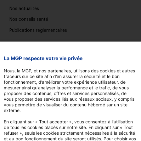
Nos actualités
Nos conseils santé
Publications réglementaires
Nous contacter
La MGP respecte votre vie privée
Trouver une agence
Nous, la MGP, et nos partenaires, utilisons des cookies et autres
FAQ
traceurs sur ce site afin d’en assurer la sécurité et le bon
fonctionnement, d’améliorer votre expérience utilisateur, de
Espace élu
mesurer ainsi qu’analyser la performance et le trafic, de vous
proposer des contenus, offres et services personnalisés, de
Espace adhérent
vous proposer des services liés aux réseaux sociaux, y compris
vous permettre de visualiser du contenu hébergé sur un site
Devis et adhésion en ligne
externe.
En cliquant sur « Tout accepter », vous consentez à l'utilisation
Notre application
de tous les cookies placés sur notre site. En cliquant sur « Tout
refuser », seuls les cookies strictement nécessaires à la sécurité
et au bon fonctionnement du site seront utilisés. Pour choisir vos