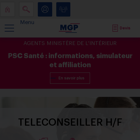
Menu
Devis
AGENTS MINISTÈRE DE L'INTÉRIEUR
PSC Santé : informations, simulateur
et affiliation
En savoir plus
TELECONSEILLER H/F