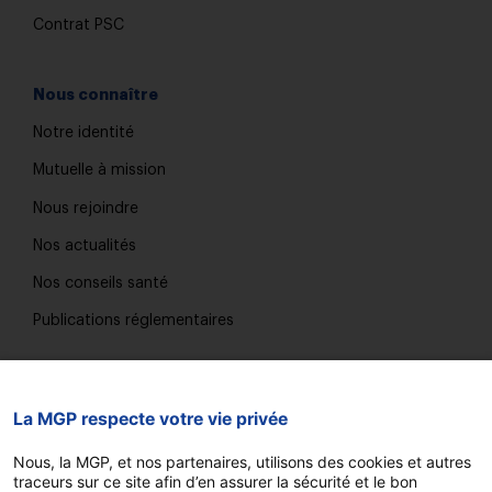
Contrat PSC
Nous connaître
Notre identité
Mutuelle à mission
Nous rejoindre
Nos actualités
Nos conseils santé
Publications réglementaires
Nous contacter
La MGP respecte votre vie privée
Trouver une agence
Nous, la MGP, et nos partenaires, utilisons des cookies et autres
FAQ
traceurs sur ce site afin d’en assurer la sécurité et le bon