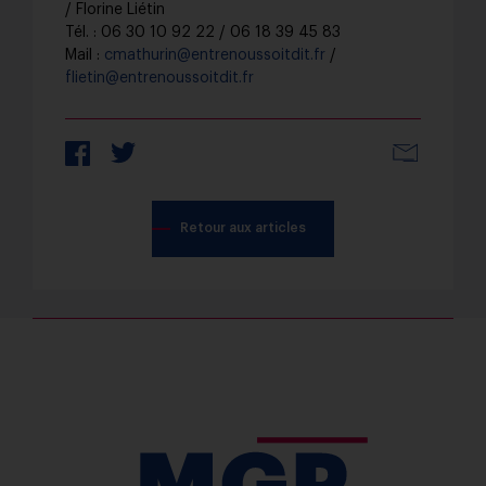
/ Florine Liétin
Tél. : 06 30 10 92 22 / 06 18 39 45 83
Mail :
cmathurin@entrenoussoitdit.fr
/
flietin@entrenoussoitdit.fr
Partager 
Retour aux articles