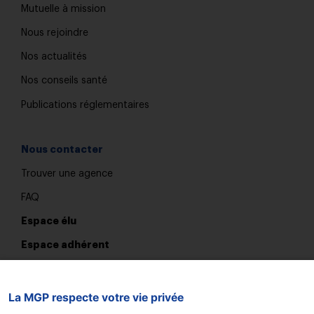
Mutuelle à mission
Nous rejoindre
Nos actualités
Nos conseils santé
Publications réglementaires
Nous contacter
Trouver une agence
FAQ
Espace élu
Espace adhérent
Devis et adhésion en ligne
La MGP respecte votre vie privée