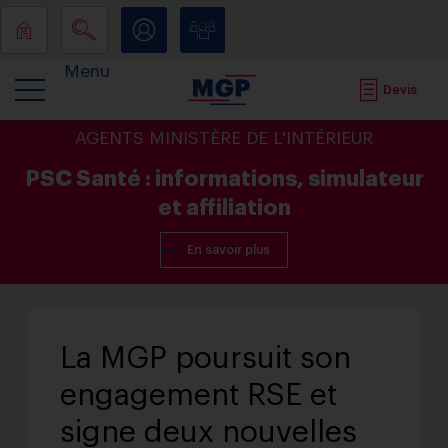
Menu
Devis
AGENTS MINISTÈRE DE L'INTÉRIEUR
PSC Santé : informations, simulateur
et affiliation
En savoir plus
La MGP poursuit son
engagement RSE et
signe deux nouvelles