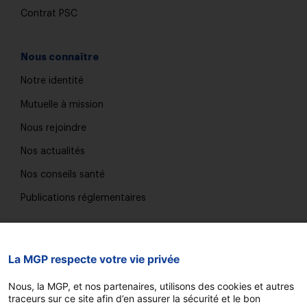
Contrat PSC
Nous connaître
Notre identité
Mutuelle à mission
Nous rejoindre
Nos actualités
Nos conseils santé
Publications réglementaires
Nous contacter
La MGP respecte votre vie privée
Trouver une agence
Nous, la MGP, et nos partenaires, utilisons des cookies et autres
FAQ
traceurs sur ce site afin d’en assurer la sécurité et le bon