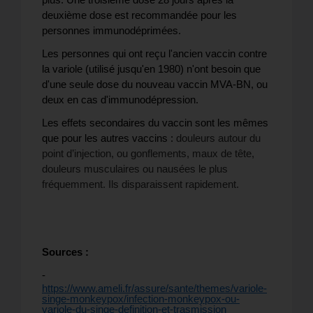
deuxième dose est recommandée pour les
personnes immunodéprimées.
Les personnes qui ont reçu l'ancien vaccin contre
la variole (utilisé jusqu'en 1980) n'ont besoin que
d'une seule dose du nouveau vaccin MVA-BN, ou
deux en cas d'immunodépression.
Les effets secondaires du vaccin sont les mêmes
que pour les autres vaccins :
douleurs autour du
point d’injection, ou gonflements, maux de tête,
douleurs musculaires ou nausées le plus
fréquemment. Ils disparaissent rapidement.
Sources :
-
https://www.ameli.fr/assure/sante/themes/variole-
singe-monkeypox/infection-monkeypox-ou-
variole-du-singe-definition-et-trasmission